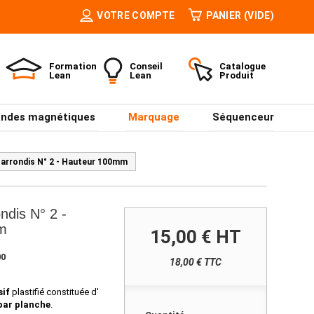
VOTRE COMPTE
PANIER
(VIDE)
Formation
Conseil
Catalogue
Lean
Lean
Produit
ndes magnétiques
Marquage
Séquenceur
 arrondis N° 2 - Hauteur 100mm
ondis N° 2 -
m
15,00 €
HT
00
18,00 € TTC
sif
plastifié constituée d'
par planche
.