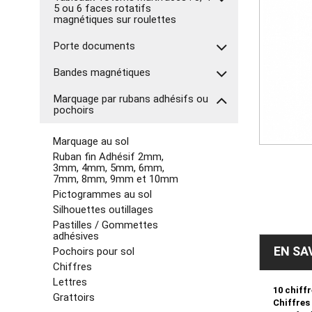
5 ou 6 faces rotatifs
magnétiques sur roulettes
Porte documents
Bandes magnétiques
Marquage par rubans adhésifs ou
pochoirs
Marquage au sol
Ruban fin Adhésif 2mm,
3mm, 4mm, 5mm, 6mm,
7mm, 8mm, 9mm et 10mm
Pictogrammes au sol
Silhouettes outillages
Pastilles / Gommettes
adhésives
EN SA
Pochoirs pour sol
Chiffres
Lettres
10 chiffr
Grattoirs
Chiffres