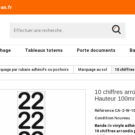
an.fr
chage
Tableaux totems
Porte documents
Ba
quage par rubans adhésifs ou pochoirs
Marquage au sol
10 chiffres
10 chiffres arr
Hauteur 100m
Référence
CA-2-W-1
Condition
Nouveau
Bande
de
vinyle adhé
10 chiffres
arrondis 