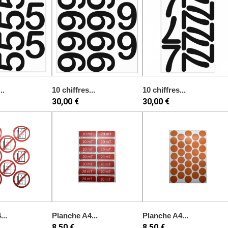
..
10 chiffres...
10 chiffres...
30,00 €
30,00 €
...
Planche A4...
Planche A4...
8,50 €
8,50 €