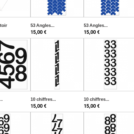
toir
53 Angles...
53 Angles...
15,00 €
15,00 €
..
10 chiffres...
10 chiffres...
15,00 €
15,00 €