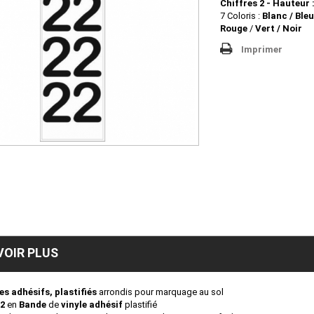
Chiffres 2 - Hauteur
7 Coloris :
Blanc / Bleu
Rouge
/
Vert / Noir
Imprimer
VOIR PLUS
es adhésifs, plastifiés
arrondis pour marquage au sol
 2
en
Bande
de
vinyle adhésif
plastifié