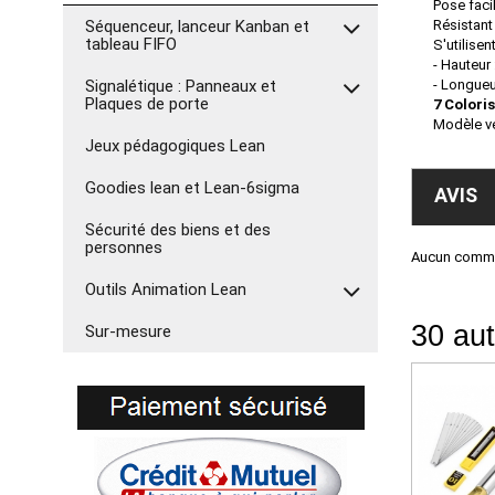
Pose faci
Séquenceur, lanceur Kanban et
Résistant 
tableau FIFO
S'utilise
- Hauteur 
Signalétique : Panneaux et
- Longueu
Plaques de porte
7 Coloris
Modèle ve
Jeux pédagogiques Lean
Goodies lean et Lean-6sigma
AVIS
Sécurité des biens et des
personnes
Aucun commen
Outils Animation Lean
30 aut
Sur-mesure