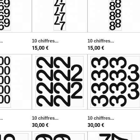
..
10 chiffres...
10 chiffres...
15,00 €
15,00 €
..
10 chiffres...
10 chiffres...
30,00 €
30,00 €