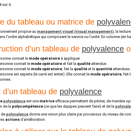
4 sur 4.
re du tableau ou matrice de
polyvale
ironnement propice au
management visuel (visual management)
, la lectur
ns l'ordre alphabétique qui composent le service ou l’unité. En colonne (en haut
ruction d’un tableau de
polyvalence
o
personne connait le
mode opératoire
à appliquer.
 personne connait le
mode opératoire
et fait la
qualité
attendue.
 personne connait le
mode opératoire
, fait la
qualité
et la
quantité
attendues.
personne est experte (le carré est entier). Elle connait le
mode opératoire
, fait 
sonnes.
t d’un tableau de
polyvalence
de
polyvalence
est une
matrice
efficace permettant de piloter, de manière opé
on de la
polycompétence
(ce que les équipes peuvent faire) et de la
polyval
e de
polyvalence
donne une vision plus claire par processus du niveau de com
 des
actions
d’amélioration.