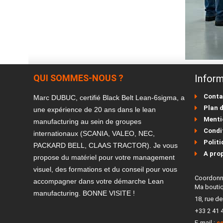
QUI SOMMES-NOUS ?
Inform
Conta
Marc DUBUC, certifié Black Belt Lean-6sigma, a
Plan d
une expérience de 20 ans dans le lean
Menti
manufacturing au sein de groupes
Condit
internationaux (SCANIA, VALEO, NEC,
Politi
PACKARD BELL, CLAAS TRACTOR). Je vous
A pro
propose du matériel pour votre management
visuel, des formations et du conseil pour vous
Coordon
accompagner dans votre démarche Lean
Ma bouti
manufacturing. BONNE VISITE !
18, rue d
+33 2 41 
E-mail :