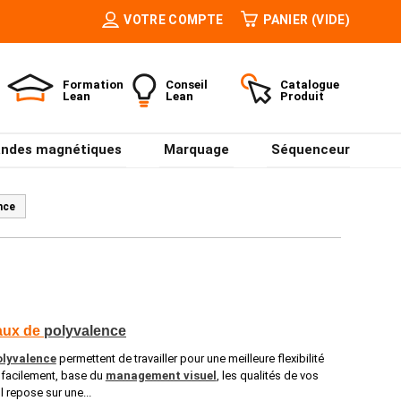
VOTRE COMPTE
PANIER
(VIDE)
Formation
Conseil
Catalogue
Lean
Lean
Produit
ndes magnétiques
Marquage
Séquenceur
nce
aux de
polyvalence
olyvalence
permettent de travailler pour une meilleure flexibilité
r facilement, base du
management visuel
, les qualités de vos
l repose sur une...