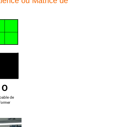
alence ou Matrice de
O
pable de
former