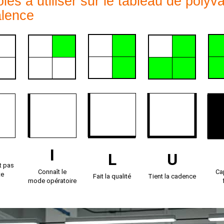
es à utiliser sur le tableau de polyv
alence
I
L
U
t pas
Connaît le
Ca
te
Fait la qualité
Tient la cadence
mode opératoire