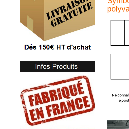
Symbol
polyv
Ne connaî
le pos