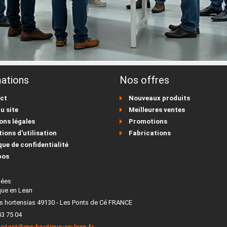
ations
Nos offres
ct
Nouveaux produits
u site
Meilleures ventes
ons légales
Promotions
ions d'utilisation
Fabrications
que de confidentialité
pos
nées
que en Lean
es hortensias 49130 - Les Ponts de Cé FRANCE
43 75 04