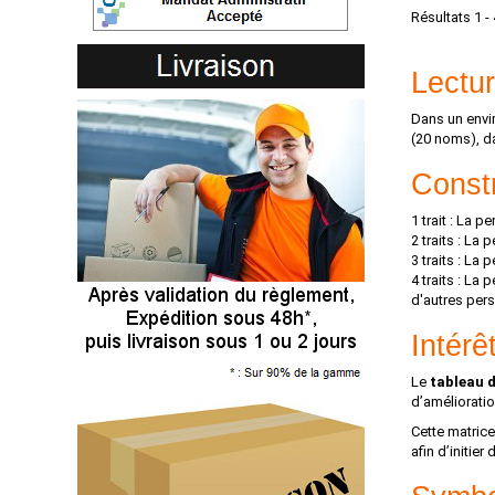
Résultats 1 - 
Lectu
Dans un env
(20 noms), da
Const
1 trait : La 
2 traits : La
3 traits : La
4 traits : La 
d'autres per
Intérê
Le
tableau 
d’améliorati
Cette matric
afin d’initier