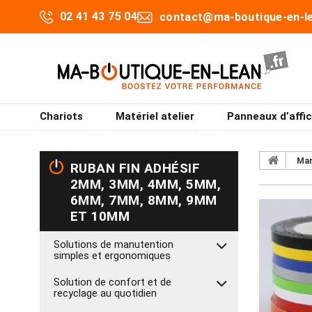
02 41 43 75 04
contact@ma-boutique-en-le
Chariots
Matériel atelier
Panneaux d’affi
Mar
RUBAN FIN ADHÉSIF
2MM, 3MM, 4MM, 5MM,
6MM, 7MM, 8MM, 9MM
ET 10MM
Solutions de manutention
simples et ergonomiques
Solution de confort et de
recyclage au quotidien