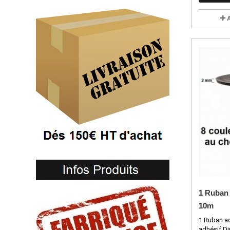
1 Ruban 
10m
1 Ruban adh
adhésif Di