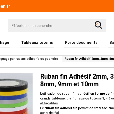
an.fr
chage
Tableaux totems
Porte documents
Ba
quage par rubans adhésifs ou pochoirs
Ruban fin Adhésif 2mm, 3mm, 
Ruban fin Adhésif 2mm,
8mm, 9mm et 10mm
L'utilisation de
ruban fin adhésif en forme de fi
grands
tableaux d'affichage
ou
totems 3, 4 5 
effaçables
.
Le
ruban fin adhésif fin
permet de créer facilemen
aussi de réali...