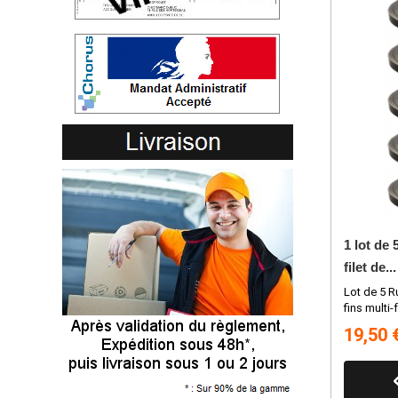
1 lot de
filet de...
Lot de 5 R
fins multi-
19,50 