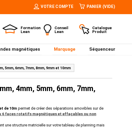
VOTRE COMPTE
PANIER
(VIDE)
Formation
Conseil
Catalogue
Lean
Lean
Produit
ndes magnétiques
Marquage
Séquenceur
4mm, 5mm, 6mm, 7mm, 8mm, 9mm et 10mm
 3mm, 4mm, 5mm, 6mm, 7mm,
let de 10m
permet de créer des séparations amovibles sur de
ou 6 faces rotatifs magnétiques et effaçables ou non
t une structure matricielle sur votre tableau de planning mais