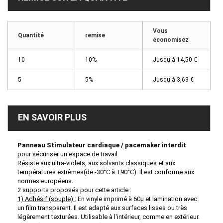
Vous
Quantité
remise
économisez
10
10%
Jusqu'à
14,50 €
5
5%
Jusqu'à
3,63 €
EN SAVOIR PLUS
Panneau
Stimulateur cardiaque / pacemaker interdit
pour sécuriser un espace de travail.
Résiste aux ultra-violets, aux solvants classiques et aux
températures extrêmes(de -30°C à +90°C). Il est conforme aux
normes européens.
2 supports proposés pour cette article :
1) Adhésif
(souple)
:
En vinyle imprimé à 60µ et lamination avec
un film transparent. Il est adapté aux surfaces lisses ou très
légèrement texturées. Utilisable à l'intérieur, comme en extérieur.