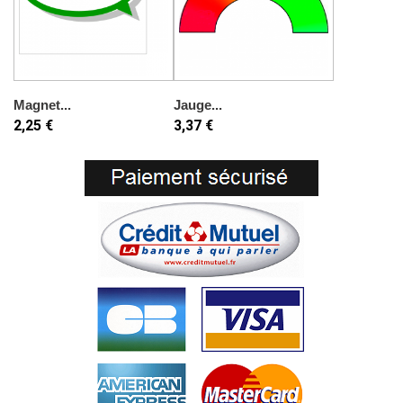
Magnet...
Jauge...
2,25 €
3,37 €