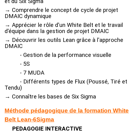
et
du
Six
Sigma
→
Comprendre
le
concept
de
cycle
de
projet
DMAIC dynamique
→
Apprécier
le
rôle
d'un
White Belt
et
le
travail
d'équipe
dans
la
gestion
de
projet DMAIC
→ Découvrir
les
outils
Lean
grâce
à
l'approche
DMAIC
- Gestion
de
la
performance
visuelle
- 5S
- 7 MUDA
- D
ifférents
types
de
Flux (Poussé, Tiré et
Tendu)
→
Connaître
les
bases
de
Six
Sigma
Méthode pédagogique
de la formation
White
Belt Lean-6Sigma
PEDAGOGIE INTERACTIVE