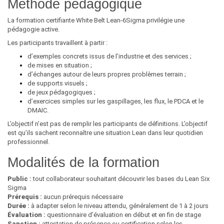
Méthode pédagogique
La formation certifiante White Belt Lean-6Sigma privilégie une
pédagogie active.
Les participants travaillent à partir :
d’exemples concrets issus de l’industrie et des services ;
de mises en situation ;
d’échanges autour de leurs propres problèmes terrain ;
de supports visuels ;
de jeux pédagogiques ;
d’exercices simples sur les gaspillages, les flux, le PDCA et le
DMAIC.
L’objectif n’est pas de remplir les participants de définitions. L’objectif
est qu’ils sachent reconnaître une situation Lean dans leur quotidien
professionnel.
Modalités de la formation
Public :
tout collaborateur souhaitant découvrir les bases du Lean Six
Sigma
Prérequis :
aucun prérequis nécessaire
Durée :
à adapter selon le niveau attendu, généralement de 1 à 2 jours
Évaluation :
questionnaire d’évaluation en début et en fin de stage
Sanction :
attestation de présence ou certification selon les