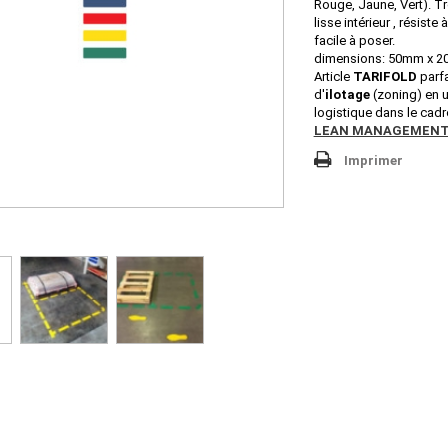
Rouge, Jaune, Vert). T
lisse intérieur , résiste
facile à poser.
dimensions: 50mm x 
Article
TARIFOLD
parfa
d'
ilotage
(zoning) en 
logistique dans le cad
LEAN MANAGEMEN
Imprimer