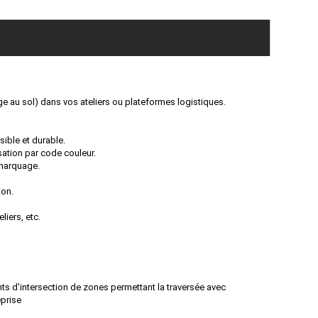
ge au sol) dans vos ateliers ou plateformes logistiques.
isible et durable.
sation par code couleur.
 marquage.
ion.
liers, etc.
ents d'intersection de zones permettant la traversée avec
eprise