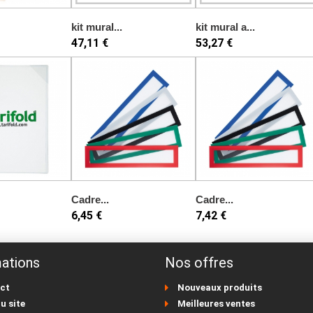
kit mural...
kit mural a...
47,11 €
53,27 €
Cadre...
Cadre...
6,45 €
7,42 €
ations
Nos offres
ct
Nouveaux produits
u site
Meilleures ventes