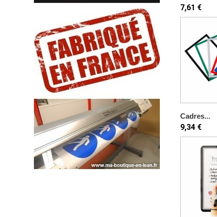
7,61 €
Cadres...
9,34 €