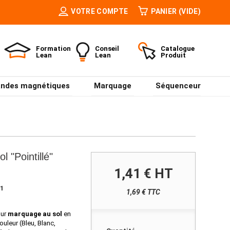
VOTRE COMPTE
PANIER
(VIDE)
Formation
Conseil
Catalogue
Lean
Lean
Produit
ndes magnétiques
Marquage
Séquenceur
 "Pointillé"
1,41 €
HT
1
1,69 € TTC
ur
marquage au sol
en
couleur (Bleu, Blanc,