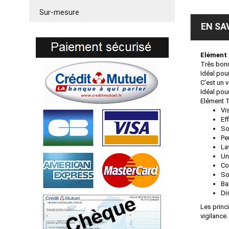
Sur-mesure
EN SA
Elément 
Très bonn
Idéal pou
C'est un v
Idéal pou
Elément 
Vi
Ef
So
Pe
La
Un
Co
So
Ba
Di
Les princ
vigilance.