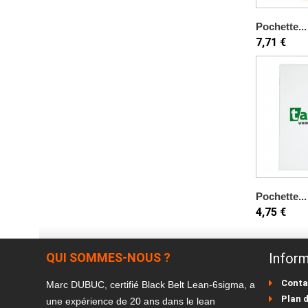
Pochette...
7,71 €
Pochette...
4,75 €
QUI SOMMES-NOUS ?
Inform
Conta
Marc DUBUC, certifié Black Belt Lean-6sigma, a
Plan d
une expérience de 20 ans dans le lean