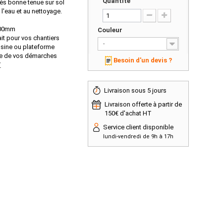
Quantité
rès bonne tenue sur sol
 à l'eau et au nettoyage.
200mm
Couleur
it pour vos chantiers
-
usine ou plateforme
re de vos démarches
Besoin d'un devis ?
T
Livraison sous 5 jours
Livraison offerte à partir de
150€ d'achat HT
Service client disponible
lundi-vendredi de 9h à 17h