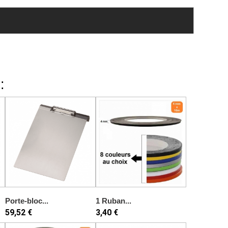
:
Porte-bloc...
1 Ruban...
59,52 €
3,40 €