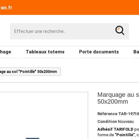
an.fr
chage
Tableaux totems
Porte documents
Ba
ge au sol "Pointillé" 50x200mm
Marquage au sol
50x200mm
Référence
TAR-19710
Condition
Nouveau
Adhésif
TARIFOLD
po
forme de
"Pointillé"
, 