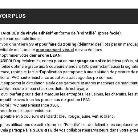
VOIR PLUS
TARIFOLD de vinyle adhésif
en forme de
"Pointillé"
(pose facile).
e tenue sur sols lisses.
r vos
chantiers 5S
et pour faire du
zoning
(délimiter des ilots par un marqua
éritable outil pour le
management visuel
de vos équipes.
r optimiser votre
démarche LEAN
.
TARIFOLD spécialement conçu pour un
marquage au sol
en intérieur précis, v
sibilité optimale grâce aux 5 couleurs standard ISO, permettant aussi la signali
ficace, rapide et facile d’application par rapport à une solution de peinture de
lidité : PVC haute résistance adapté au passage des personnes.
ut supporter la circulation aisée des gerbeurs et autres machines de manutent
vable : résiste à l’eau et aux produits de nettoyage.
 outil parfait pour aider à marquer les entrepôts, les usines, les chemins, les ate
mpatible avec tous les processus de gestion LEAN.
lidité : PVC haute résistance 350 μ.
nde de colle super résistante.
sponible en 5 couleurs standard : bleu, rouge, jaune, vert et blanc.
ipales utilisations de cette forme en "Pointillé" est de délimiter les emplacem
 Cela participe à la
SECURITE
de vos collaborateurs/visiteurs dans votre entr