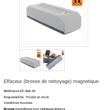
Effaceur (brosse de nettoyage) magnetique
Référence
EF-MA-01
Disponibilité :
Produit en stock
Condition
Nouveau
Brosse
magnétique
pour
tableaux blancs