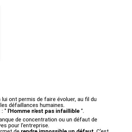
ui ont permis de faire évoluer, au fil du
les défaillances humaines.
 : "
l'Homme n'est pas infaillible
".
manque de concentration ou un défaut de
es pour l'entreprise.
ermet de
rendre impossible un défaut
. C'est