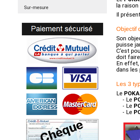
la raison
Sur-mesure
Il présen
Objectif
Son objec
puisse ja
C'est pou
doit fair
En effet,
dans les 
Les 3 ty
Le
POKA
- Le
P
- Le
P
- Le
P