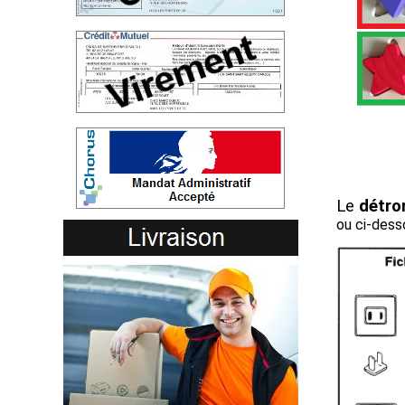
Le
détr
ou ci-desso