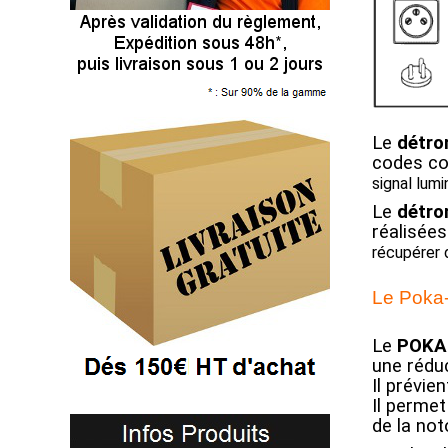
Le
détr
codes co
signal lum
Le
détr
réalisée
récupérer d
Le Poka-
Le
POKA
une réduc
Il prévie
Il permet
de la not