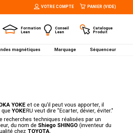
VOTRE COMPTE
PANIER
(VIDE)
Formation
Conseil
Catalogue
Lean
Lean
Produit
ndes magnétiques
Marquage
Séquenceur
OKA YOKE
et ce qu'il peut vous apporter, il
et que
YOKE
RU
veut dire "Ecarter, dévier, éviter."
 de recherches techniques réalisées par un
rseur, du nom de
Shiego SHINGO
(inventeur du
qualité chez
TOYOTA
.