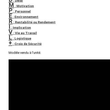
: Délai
M
: Motivation
P
: Personnel
E
: Environnement
R
: Rentabilité ou Rendement
I
: Implication
V
: Vie au Travail
L
: Logistique
+
: Croix de Sécurité
Modèle vendu à l'unité.