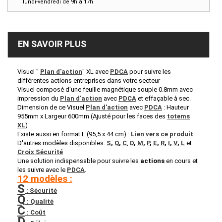
lundi-vendredi de 9h à 17h
EN SAVOIR PLUS
Visuel "
Plan d'action
" XL avec
PDCA
pour suivre les
différentes actions entreprises dans votre secteur
Visuel composé d'une feuille magnétique souple 0.8mm avec
impression du
Plan d'action
avec
PDCA
et effaçable à sec.
Dimension de ce Visuel
Plan d'action
avec
PDCA
: Hauteur
955mm x Largeur 600mm (Ajusté pour les faces des
totems
XL
)
Existe aussi en format L (95,5 x 44 cm) :
Lien vers ce produit
D'autres modèles disponibles:
S
,
Q
,
C
,
D
,
M
,
P
,
E
,
R
,
I
,
V
,
L
et
Croix Sécurité
Une solution indispensable pour suivre les
actions
en cours et
les suivre avec le
PDCA
.
12 modèles :
S
: Sécurité
Q
: Qualité
C
: Coût
D