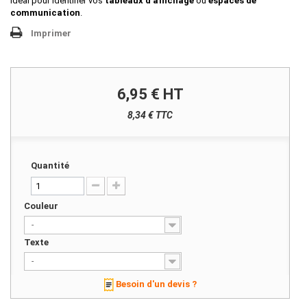
Idéal pour identifier vos
tableaux d'affichage
ou
espaces de
communication
.
Imprimer
6,95 €
HT
8,34 € TTC
Quantité
Couleur
-
Texte
-
Besoin d'un devis ?