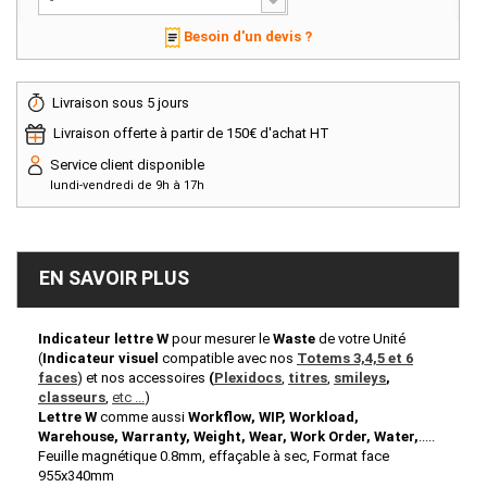
-
Besoin d'un devis ?
Livraison sous 5 jours
Livraison offerte à partir de 150€ d'achat HT
Service client disponible
lundi-vendredi de 9h à 17h
EN SAVOIR PLUS
Indicateur lettre W
pour mesurer le
Waste
de votre Unité
(
Indicateur visuel
compatible avec nos
Totems 3,4,5 et 6
faces
)
et nos accessoires
(
Plexidocs
,
titres
,
smileys
,
classeurs
,
etc ...
)
Lettre W
comme aussi
Workflow, WIP, Workload,
Warehouse, Warranty, Weight, Wear, Work Order, Water,
.....
Feuille magnétique 0.8mm, effaçable à sec, Format face
955x340mm