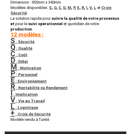
Dimension : 955mm x 340mm
Modèles disponibles:
S
,
Q
,
C
,
D
,
M
,
P
,
E
,
R
,
I
,
V
,
L
et
Croix
Sécurité
La solution rapide pour
suivre la qualité de votre processus
et
pour le
suivi
opérationnel
et quotidien de votre
production
.
12 modèles :
S
: Sécurité
Q
: Qualité
C
: Coût
D
: Délai
M
: Motivation
P
: Personnel
E
: Environnement
R
: Rentabilité ou Rendement
I
: Implication
V
: Vie au Travail
L
: Logistique
+
: Croix de Sécurité
Modèle vendu à l'unité.