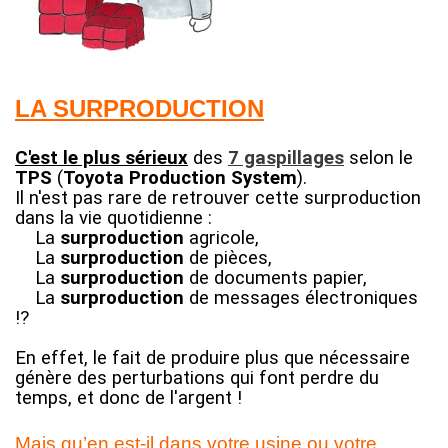
LA SURPRODUCTION
C'est le plus sérieux
des
7 gaspillages
selon le
TPS
(
Toyota Production System
).
Il n'est pas rare de retrouver cette surproduction
dans la vie quotidienne :
La
surproduction
agricole,
La
surproduction
de pièces,
La
surproduction
de documents papier
,
La
surproduction
de messages électroniques
!?
En effet, le fait de produire plus que nécessaire
génère des perturbations qui font perdre du
temps, et donc de l'argent !
Mais qu’en est-il dans votre usine ou votre