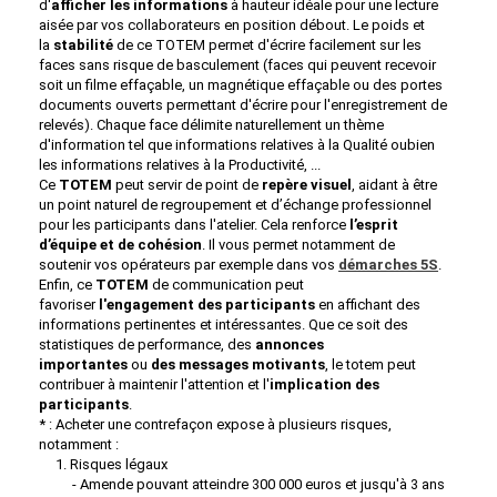
d'
afficher les informations
à hauteur idéale pour une lecture
aisée par vos collaborateurs en position débout. Le poids et
la
stabilité
de ce TOTEM permet d'écrire facilement sur les
faces sans risque de basculement (faces qui peuvent recevoir
soit un filme effaçable, un magnétique effaçable ou des portes
documents ouverts permettant d'écrire pour l'enregistrement de
relevés). Chaque face délimite naturellement un thème
d'information tel que informations relatives à la Qualité oubien
les informations relatives à la Productivité, ...
Ce
TOTEM
peut servir de point de
repère visuel
, aidant à être
un point naturel de regroupement et d’échange professionnel
pour les participants dans l'atelier. Cela renforce
l’esprit
d’équipe et de cohésion
. Il vous permet notamment de
soutenir vos opérateurs par exemple dans vos
démarches
5S
.
Enfin, ce
TOTEM
de communication peut
favoriser
l'engagement des participants
en affichant des
informations pertinentes et intéressantes. Que ce soit des
statistiques de performance, des
annonces
importantes
ou
des messages motivants
, le totem peut
contribuer à maintenir l'attention et l'
implication des
participants
.
* : Acheter une contrefaçon expose à plusieurs risques,
notamment :
1. Risques légaux
- Amende pouvant atteindre 300 000 euros et jusqu'à 3 ans