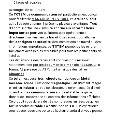
6 faces effaçables
Avantages de ce TOTEM :
Ce
TOTEM de communication
est particulièrement conçu
pour faciliter le
MANAGEMENT VISUEL
en
atelier
ou tout
autre lieu opérationnel. Il présente plusieurs avantages. Tout
d'abord, il offre une
visibilité accrue aux informations
importantes
pour vos collaborateurs opérationnels
directement sur leur lieu de travail. Que ce soit pour afficher
des
consignes de sécurité
, des instructions de travail ou des
informations importantes, ce
TOTEM
permet de les rendre
facilement accessibles et visibles pour tous les participants de
l'atelier.
Les dimensions des faces sont concues pour recevoir
notamment nos
portes documents aimantés PLEXIDOC
en
format A3 paysage ou A3 Portrait ainsi que des
titres
aimantés
Ce
totem
est aussi très
robuste
car fabriqué en
Métal
mécano-soudé
. Il est donc
magnétique
. Parfaitement intégré
en milieu
industriel
, vos collaborateurs seront assurés d'avoir
un endroit de
communication solide
et stable ce qui va
donner de l'importance au contenu des informations affichées.
Ce produit vous durera de très nombreuses années, ce qui en
fait un produit
durable
. La hauteur de ce
TOTEM
est étudiée
pour passer sous une porte de hauteur standard et vous permet