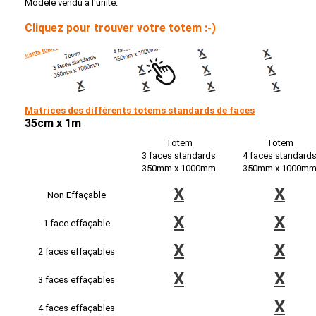
Modèle vendu à l'unité.
Cliquez pour trouver votre totem :-)
Matrices des différents totems standards de faces
35cm x 1m
Totem
Totem
3 faces standards
4 faces standard
350mm x 1000mm
350mm x 1000m
X
X
Non Effaçable
X
X
1 face effaçable
X
X
2 faces effaçables
X
X
3 faces effaçables
X
4 faces effaçables