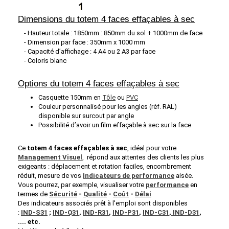
Dimensions du totem 4 faces effaçables à sec
- Hauteur totale : 1850mm : 850mm du sol + 1000mm de face
- Dimension par face : 350mm x 1000 mm
- Capacité d’affichage : 4 A4 ou 2 A3 par face
- Coloris blanc
Options du totem 4 faces effaçables à sec
Casquette 150mm en
Tôle
ou
PVC
Couleur personnalisé pour les angles (rèf. RAL)
disponible sur surcout par angle
Possibilité d’avoir un film effaçable à sec sur la face
Ce
totem 4 faces effaçables à sec
, idéal pour votre
Management Visuel
, répond aux attentes des clients les plus
exigeants : déplacement et rotation faciles, encombrement
réduit, mesure de vos
Indicateurs de performance
aisée.
Vous pourrez, par exemple, visualiser votre
performance
en
termes de
Sécurité
-
Qualité
-
Coût
-
Délai
Des indicateurs associés prêt à l'emploi sont disponibles
:
IND-S31
;
IND-Q31
,
IND-R31
,
IND-P31
,
IND-C31
,
IND-D31
,
.... etc.