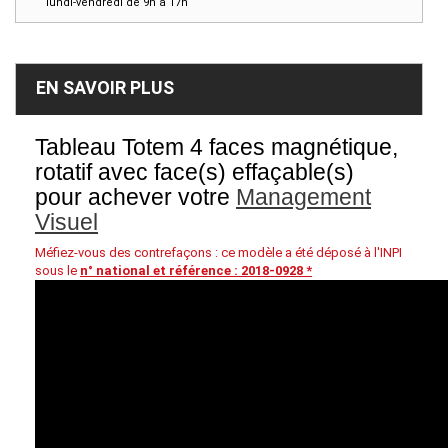
lundi-vendredi de 9h à 17h
EN SAVOIR PLUS
Tableau Totem 4 faces magnétique,
rotatif avec face(s) effaçable(s)
pour achever votre
Management
Visuel
Méfiez-vous des contrefaçons : ce modèle a été déposé à l'INPI
sous le
n° national et référence : 2018-0928 *