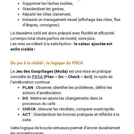
Supprimer les tâches inutiles,
Standardiser les gestes,
Répartir les rôles clairement,
Instaurer un management visuel (affichage des rôles, flux
d’étapes, consignes).
Le deuxième café est alors préparé avec fluidité et efficacité.
Le temps total chute parfois de moitié, voire plus.
Les rires se mêlent à la satisfaction :
la valeur ajoutée est
enfin visible
!
Du jeu à la réalité : la logique du PDCA
Le
Jeu des Gaspillages (Muda)
est une mise en pratique
concrète du
PDCA
(Plan – Do – Check – Act)
, le cycle de
l’amélioration continue.
PLAN
: Observer, identifier les problèmes, définir les
actions d’amélioration.
DO
: Mettre en œuvre les changements dans le
processus du café.
CHECK
: Mesurer les résultats, comparer avant/après.
ACT
: Standardiser les bonnes pratiques et réfléchir à la
suite.
Cette logique de boucle vertueuse permet d’ancrer durablement
les apprentissages.