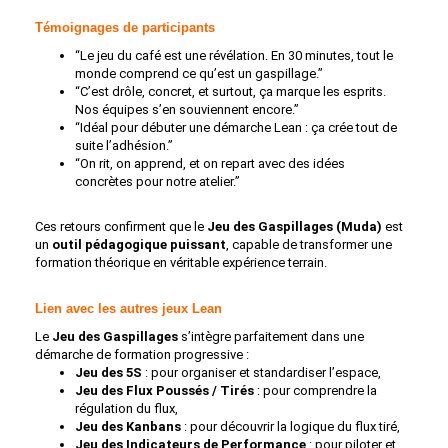
Témoignages de participants
“Le jeu du café est une révélation. En 30 minutes, tout le
monde comprend ce qu’est un gaspillage.”
“C’est drôle, concret, et surtout, ça marque les esprits.
Nos équipes s’en souviennent encore.”
“Idéal pour débuter une démarche Lean : ça crée tout de
suite l’adhésion.”
“On rit, on apprend, et on repart avec des idées
concrètes pour notre atelier.”
Ces retours confirment que le
Jeu des Gaspillages (Muda)
est
un
outil pédagogique puissant
, capable de transformer une
formation théorique en véritable expérience terrain.
Lien avec les autres jeux Lean
Le
Jeu des Gaspillages
s’intègre parfaitement dans une
démarche de formation progressive :
Jeu des 5S
: pour organiser et standardiser l’espace,
Jeu des Flux Poussés / Tirés
: pour comprendre la
régulation du flux,
Jeu des Kanbans
: pour découvrir la logique du flux tiré,
Jeu des Indicateurs de Performance
: pour piloter et