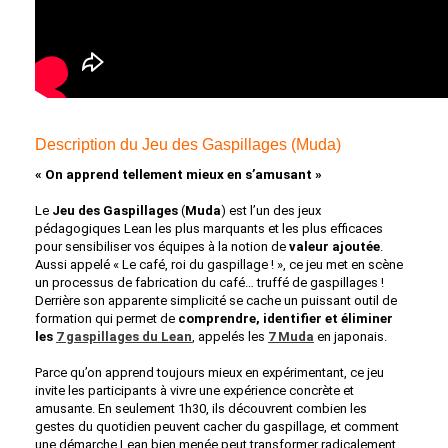
Description du Jeu des Gaspillages (Muda)
« On apprend tellement mieux en s’amusant »
Le
Jeu des Gaspillages
(
Muda
) est l’un des jeux
pédagogiques Lean les plus marquants et les plus efficaces
pour sensibiliser vos équipes à la notion de
valeur ajoutée
.
Aussi appelé «
Le café, roi du gaspillage !
», ce jeu met en scène
un processus de fabrication du café… truffé de gaspillages !
Derrière son apparente simplicité se cache un puissant outil de
formation qui permet de
comprendre, identifier et éliminer
les
7 gaspillages du Lean
, appelés les
7 Muda
en japonais.
Parce qu’on apprend toujours mieux en expérimentant, ce jeu
invite les participants à vivre une expérience concrète et
amusante. En seulement 1h30, ils découvrent combien les
gestes du quotidien peuvent cacher du gaspillage, et comment
une démarche Lean bien menée peut transformer radicalement