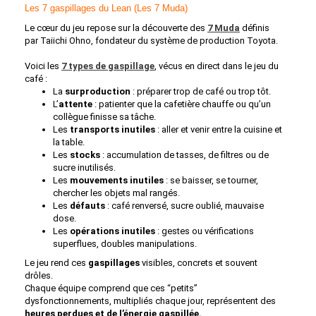
Les 7 gaspillages du Lean (Les 7 Muda)
Le cœur du jeu repose sur la découverte des
7 Muda
définis
par Taiichi Ohno, fondateur du système de production Toyota.
Voici les
7 types de gaspillage
, vécus en direct dans le jeu du
café :
La
surproduction
: préparer trop de café ou trop tôt.
L’
attente
: patienter que la cafetière chauffe ou qu’un
collègue finisse sa tâche.
Les
transports
inutiles
: aller et venir entre la cuisine et
la table.
Les
stocks
: accumulation de tasses, de filtres ou de
sucre inutilisés.
Les
mouvements inutiles
: se baisser, se tourner,
chercher les objets mal rangés.
Les
défauts
: café renversé, sucre oublié, mauvaise
dose.
Les
opérations inutiles
: gestes ou vérifications
superflues, doubles manipulations.
Le jeu rend ces
gaspillages
visibles, concrets et souvent
drôles.
Chaque équipe comprend que ces “petits”
dysfonctionnements, multipliés chaque jour, représentent des
heures perdues et de l’énergie gaspillée.