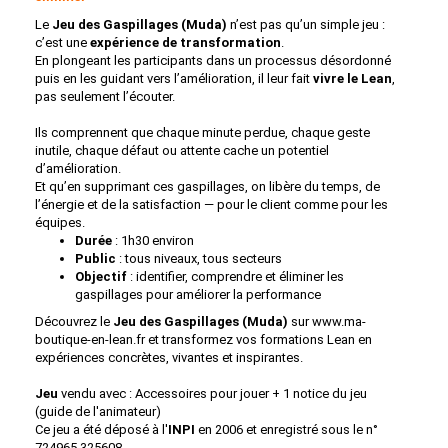
Le
Jeu des Gaspillages (Muda)
n’est pas qu’un simple jeu :
c’est une
expérience de transformation
.
En plongeant les participants dans un processus désordonné
puis en les guidant vers l’amélioration, il leur fait
vivre le Lean
,
pas seulement l’écouter.
Ils comprennent que chaque minute perdue, chaque geste
inutile, chaque défaut ou attente cache un potentiel
d’amélioration.
Et qu’en supprimant ces gaspillages, on libère du temps, de
l’énergie et de la satisfaction — pour le client comme pour les
équipes.
Durée
: 1h30 environ
Public
: tous niveaux, tous secteurs
Objectif
: identifier, comprendre et éliminer les
gaspillages pour améliorer la performance
Découvrez le
Jeu des Gaspillages (Muda)
sur www.ma-
boutique-en-lean.fr et transformez vos formations Lean en
expériences concrètes, vivantes et inspirantes.
Jeu
vendu avec : Accessoires pour jouer + 1 notice du jeu
(guide de l'animateur)
Ce jeu a été déposé à l'
INPI
en 2006 et enregistré sous le n°
724965 325608